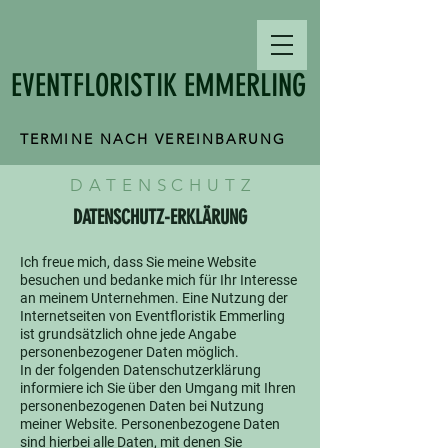
EVENTFLORISTIK EMMERLING
TERMINE NACH VEREINBARUNG
DATENSCHUT
Z
DATENSCHUTZ-ERKLÄRUNG
Ich freue mich, dass Sie meine Website
besuchen und bedanke mich für Ihr Interesse
an meinem Unternehmen. Eine Nutzung der
Internetseiten von Eventfloristik Emmerling
ist grundsätzlich ohne jede Angabe
personenbezogener Daten möglich.
In der folgenden Datenschutzerklärung
informiere ich Sie über den Umgang mit Ihren
personenbezogenen Daten bei Nutzung
meiner Website. Personenbezogene Daten
sind hierbei alle Daten, mit denen Sie